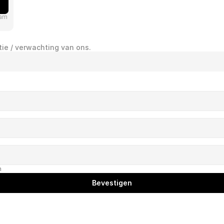
ram
tie / verwachting van ons.
n
Bevestigen