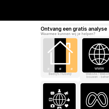
Ontvang een gratis analyse
Waarmee kunnen wij je helpen?
Bedrijfs Huisstijl
Website / Webs
bouwen - beher