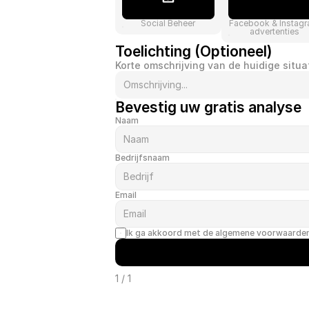
Social Beheer
Facebook & Instag
advertenties
Toelichting (Optioneel)
Korte omschrijving van de huidige situa
Bevestig uw gratis analyse
Naam
Bedrijfsnaam
Email
Ik ga akkoord met de algemene voorwaarde
1 / 1