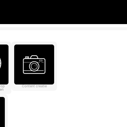
hop
Content creatie
en